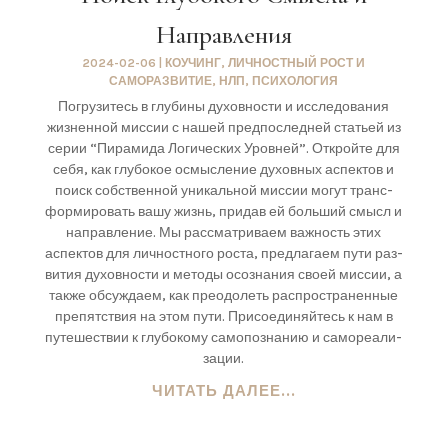
Направления
2024-02-06
|
КОУЧИНГ
,
ЛИЧНОСТНЫЙ РОСТ И
САМОРАЗВИТИЕ
,
НЛП
,
ПСИХОЛОГИЯ
Погру­зи­тесь в глу­би­ны духов­но­сти и иссле­до­ва­ния
жиз­нен­ной мис­сии с нашей пред­по­след­ней ста­тьей из
серии “Пира­ми­да Логи­че­ских Уров­ней”. Открой­те для
себя, как глу­бо­кое осмыс­ле­ние духов­ных аспек­тов и
поиск соб­ствен­ной уни­каль­ной мис­сии могут транс­
фор­ми­ро­вать вашу жизнь, при­дав ей боль­ший смысл и
направ­ле­ние. Мы рас­смат­ри­ва­ем важ­ность этих
аспек­тов для лич­ност­но­го роста, пред­ла­га­ем пути раз­
ви­тия духов­но­сти и мето­ды осо­зна­ния сво­ей мис­сии, а
так­же обсуж­да­ем, как пре­одо­леть рас­про­стра­нен­ные
пре­пят­ствия на этом пути. При­со­еди­няй­тесь к нам в
путе­ше­ствии к глу­бо­ко­му само­по­зна­нию и само­ре­а­ли­
за­ции.
ЧИТАТЬ ДАЛЕЕ...