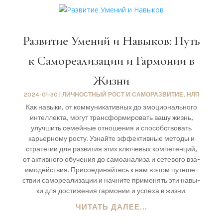
Развитие Умений и Навыков: Путь
к Самореализации и Гармонии в
Жизни
2024-01-30
|
ЛИЧНОСТНЫЙ РОСТ И САМОРАЗВИТИЕ
,
НЛП
Как навы­ки, от ком­му­ни­ка­тив­ных до эмо­ци­о­наль­но­го
интел­лек­та, могут транс­фор­ми­ро­вать вашу жизнь,
улуч­шить семей­ные отно­ше­ния и спо­соб­ство­вать
карьер­но­му росту. Узнай­те эффек­тив­ные мето­ды и
стра­те­гии для раз­ви­тия этих клю­че­вых ком­пе­тен­ций,
от актив­но­го обу­че­ния до само­ана­ли­за и сете­во­го вза­
и­мо­дей­ствия. При­со­еди­няй­тесь к нам в этом путе­ше­
ствии само­ре­а­ли­за­ции и нач­ни­те при­ме­нять эти навы­
ки для дости­же­ния гар­мо­нии и успе­ха в жиз­ни.
ЧИТАТЬ ДАЛЕЕ...