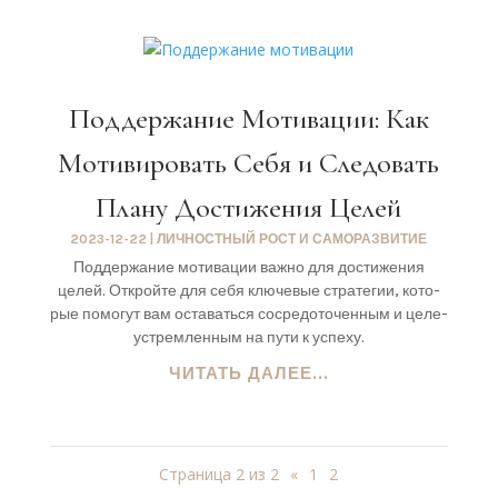
Поддержание Мотивации: Как
Мотивировать Себя и Следовать
Плану Достижения Целей
2023-12-22
|
ЛИЧНОСТНЫЙ РОСТ И САМОРАЗВИТИЕ
Под­дер­жа­ние моти­ва­ции важ­но для дости­же­ния
целей. Открой­те для себя клю­че­вые стра­те­гии, кото­
рые помо­гут вам оста­вать­ся сосре­до­то­чен­ным и целе­
устрем­лен­ным на пути к успе­ху.
ЧИТАТЬ ДАЛЕЕ...
Страница 2 из 2
«
1
2