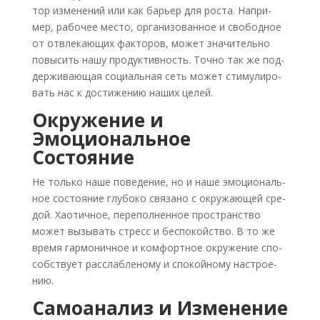
тор изме­не­ний или как барьер для роста. Напри­
мер, рабо­чее место, орга­ни­зо­ван­ное и сво­бод­ное
от отвле­ка­ю­щих фак­то­ров, может зна­чи­тель­но
повы­сить нашу про­дук­тив­ность. Точ­но так же под­
дер­жи­ва­ю­щая соци­аль­ная сеть может сти­му­ли­ро­
вать нас к дости­же­нию наших целей.
Окружение и
Эмоциональное
Состояние
Не толь­ко наше пове­де­ние, но и наше эмо­ци­о­наль­
ное состо­я­ние глу­бо­ко свя­за­но с окру­жа­ю­щей сре­
дой. Хао­тич­ное, пере­пол­нен­ное про­стран­ство
может вызы­вать стресс и бес­по­кой­ство. В то же
вре­мя гар­мо­нич­ное и ком­форт­ное окру­же­ние спо­
соб­ству­ет рас­слаб­ле­но­му и спо­кой­но­му настро­е­
нию.
Самоанализ и Изменение