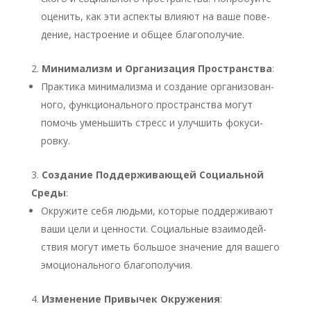
оце­нить, как эти аспек­ты вли­я­ют на ваше пове­
де­ние, настро­е­ние и общее бла­го­по­лу­чие.
Мини­ма­лизм и Орга­ни­за­ция Про­стран­ства
:
Прак­ти­ка мини­ма­лиз­ма и созда­ние орга­ни­зо­ван­
но­го, функ­ци­о­наль­но­го про­стран­ства могут
помочь умень­шить стресс и улуч­шить фоку­си­
ров­ку.
Созда­ние Под­дер­жи­ва­ю­щей Соци­аль­ной
Сре­ды
:
Окру­жи­те себя людь­ми, кото­рые под­дер­жи­ва­ют
ваши цели и цен­но­сти. Соци­аль­ные вза­и­мо­дей­
ствия могут иметь боль­шое зна­че­ние для ваше­го
эмо­ци­о­наль­но­го бла­го­по­лу­чия.
Изме­не­ние При­вы­чек Окру­же­ния
: