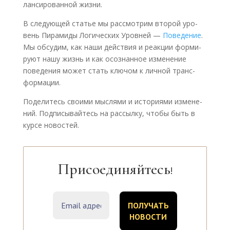
лан­си­ро­ван­ной жиз­ни.
В сле­ду­ю­щей ста­тье мы рас­смот­рим вто­рой уро­
вень Пира­ми­ды Логи­че­ских Уров­ней —
Пове­де­ние
.
Мы обсу­дим, как наши дей­ствия и реак­ции фор­ми­
ру­ют нашу жизнь и как осо­знан­ное изме­не­ние
пове­де­ния может стать клю­чом к лич­ной транс­
фор­ма­ции.
Поде­ли­тесь сво­и­ми мыс­ля­ми и исто­ри­я­ми изме­не­
ний. Под­пи­сы­вай­тесь на рас­сыл­ку, что­бы быть в
кур­се ново­стей.
←
Предыдущая
Следующая
→
Присоединяйтесь
!