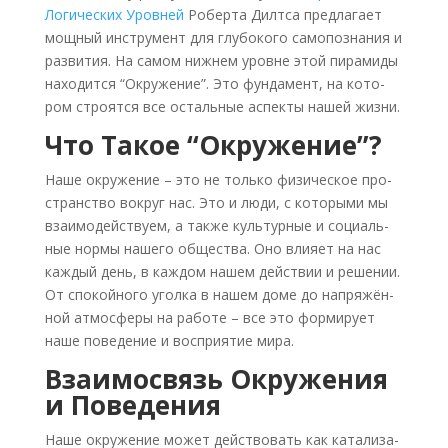
Логи­че­ских Уров­ней
Робер­та Дилт­са пред­ла­га­ет
мощ­ный инстру­мент для глу­бо­ко­го само­по­зна­ния и
раз­ви­тия. На самом ниж­нем уровне этой пира­ми­ды
нахо­дит­ся “Окру­же­ние”. Это фун­да­мент, на кото­
ром стро­ят­ся все осталь­ные аспек­ты нашей жиз­ни.
Что Такое “Окружение”?
Наше окру­же­ние – это не толь­ко физи­че­ское про­
стран­ство вокруг нас. Это и люди, с кото­ры­ми мы
вза­и­мо­дей­ству­ем, а так­же куль­тур­ные и соци­аль­
ные нор­мы наше­го обще­ства. Оно вли­я­ет на нас
каж­дый день, в каж­дом нашем дей­ствии и реше­нии.
От спо­кой­но­го угол­ка в нашем доме до напря­жён­
ной атмо­сфе­ры на рабо­те – все это фор­ми­ру­ет
наше пове­де­ние и вос­при­я­тие мира.
Взаимосвязь Окружения
и Поведения
Наше окру­же­ние может дей­ство­вать как ката­ли­за­