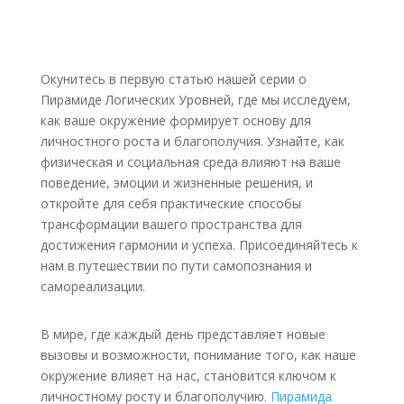
Окунитесь в первую статью нашей серии о
Пирамиде Логических Уровней, где мы исследуем,
как ваше окружение формирует основу для
личностного роста и благополучия. Узнайте, как
физическая и социальная среда влияют на ваше
поведение, эмоции и жизненные решения, и
откройте для себя практические способы
трансформации вашего пространства для
достижения гармонии и успеха. Присоединяйтесь к
нам в путешествии по пути самопознания и
самореализации.
В мире, где каж­дый день пред­став­ля­ет новые
вызо­вы и воз­мож­но­сти, пони­ма­ние того, как наше
окру­же­ние вли­я­ет на нас, ста­но­вит­ся клю­чом к
лич­ност­но­му росту и бла­го­по­лу­чию.
Пира­ми­да