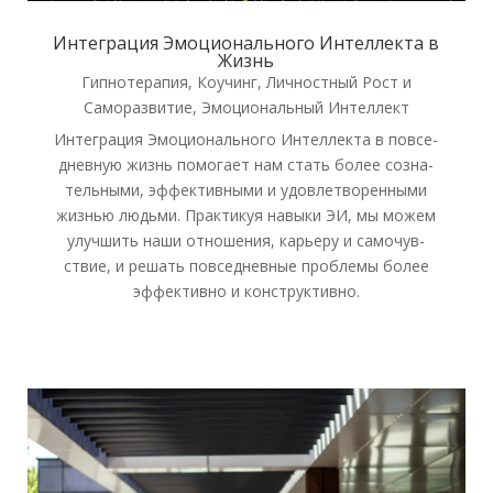
Интеграция Эмоционального Интеллекта в
Жизнь
Гипнотерапия
,
Коучинг
,
Личностный Рост и
Саморазвитие
,
Эмоциональный Интеллект
Инте­гра­ция Эмо­ци­о­наль­но­го Интел­лек­та в повсе­
днев­ную жизнь помо­га­ет нам стать более созна­
тель­ны­ми, эффек­тив­ны­ми и удо­вле­тво­рен­ны­ми
жиз­нью людь­ми. Прак­ти­куя навы­ки ЭИ, мы можем
улуч­шить наши отно­ше­ния, карье­ру и само­чув­
ствие, и решать повсе­днев­ные про­бле­мы более
эффек­тив­но и кон­струк­тив­но.