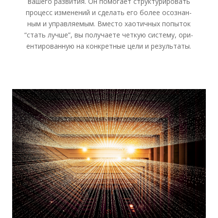
ваше­го раз­ви­тия. Он помо­га­ет струк­ту­ри­ро­вать
про­цесс изме­не­ний и сде­лать его более осо­знан­
ным и управ­ля­е­мым. Вме­сто хао­тич­ных попы­ток
“стать луч­ше”, вы полу­ча­е­те чет­кую систе­му, ори­
ен­ти­ро­ван­ную на кон­крет­ные цели и резуль­та­ты.