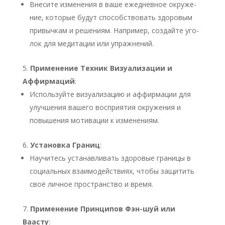
Вне­си­те изме­не­ния в ваше еже­днев­ное окру­же­
ние, кото­рые будут спо­соб­ство­вать здо­ро­вым
при­выч­кам и реше­ни­ям. Напри­мер, создай­те уго­
лок для меди­та­ции или упраж­не­ний.
При­ме­не­ние Тех­ник Визу­а­ли­за­ции и
Аффир­ма­ций
:
Исполь­зуй­те визу­а­ли­за­цию и аффир­ма­ции для
улуч­ше­ния ваше­го вос­при­я­тия окру­же­ния и
повы­ше­ния моти­ва­ции к изме­не­ни­ям.
Уста­нов­ка Гра­ниц
:
Научи­тесь уста­нав­ли­вать здо­ро­вые гра­ни­цы в
соци­аль­ных вза­и­мо­дей­стви­ях, что­бы защи­тить
своё лич­ное про­стран­ство и вре­мя.
При­ме­не­ние Прин­ци­пов Фэн-шуй или
Ваасту
: