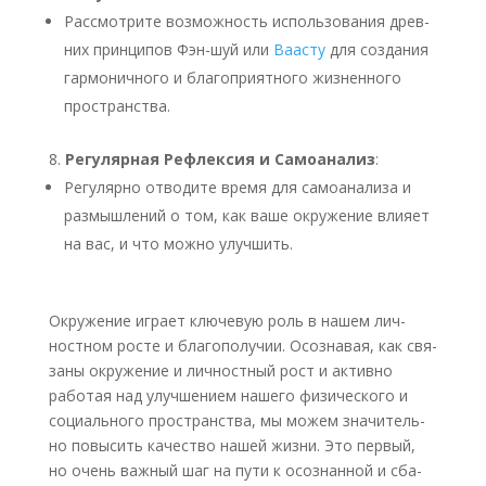
Рас­смот­ри­те воз­мож­ность исполь­зо­ва­ния древ­
них прин­ци­пов Фэн-шуй или
Ваасту
для созда­ния
гар­мо­нич­но­го и бла­го­при­ят­но­го жиз­нен­но­го
про­стран­ства.
Регу­ляр­ная Рефлек­сия и Само­ана­лиз
:
Регу­ляр­но отво­ди­те вре­мя для само­ана­ли­за и
раз­мыш­ле­ний о том, как ваше окру­же­ние вли­я­ет
на вас, и что мож­но улуч­шить.
Окру­же­ние игра­ет клю­че­вую роль в нашем лич­
ност­ном росте и бла­го­по­лу­чии. Осо­зна­вая, как свя­
за­ны окру­же­ние и лич­ност­ный рост и актив­но
рабо­тая над улуч­ше­ни­ем наше­го физи­че­ско­го и
соци­аль­но­го про­стран­ства, мы можем зна­чи­тель­
но повы­сить каче­ство нашей жиз­ни. Это пер­вый,
но очень важ­ный шаг на пути к осо­знан­ной и сба­