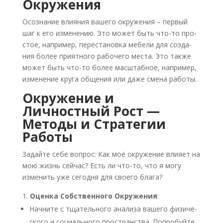
Окружения
Осо­зна­ние вли­я­ния ваше­го окру­же­ния – пер­вый
шаг к его изме­не­нию. Это может быть что-то про­
стое, напри­мер, пере­ста­нов­ка мебе­ли для созда­
ния более при­ят­но­го рабо­че­го места. Это так­же
может быть что-то более мас­штаб­ное, напри­мер,
изме­не­ние кру­га обще­ния или даже сме­на рабо­ты.
Окружение и
Личностный Рост —
Методы и Стратегии
Работы
Задай­те себе вопрос: Как моё окру­же­ние вли­я­ет на
мою жизнь сей­час? Есть ли что-то, что я могу
изме­нить уже сего­дня для сво­е­го бла­га?
Оцен­ка Соб­ствен­но­го Окру­же­ния
:
Нач­ни­те с тща­тель­но­го ана­ли­за ваше­го физи­че­
ско­го и соци­аль­но­го про­стран­ства. Попро­буй­те