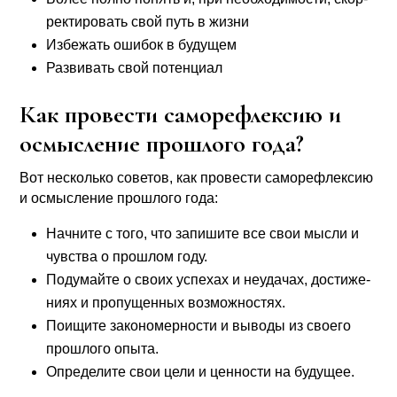
рек­ти­ро­вать свой путь в жиз­ни
Избе­жать оши­бок в буду­щем
Раз­ви­вать свой потен­ци­ал
Как провести саморефлексию и
осмысление прошлого года?
Вот несколь­ко сове­тов, как про­ве­сти само­ре­флек­сию
и осмыс­ле­ние про­шло­го года:
Нач­ни­те с того, что запи­ши­те все свои мыс­ли и
чув­ства о про­шлом году.
Поду­май­те о сво­их успе­хах и неуда­чах, дости­же­
ни­ях и про­пу­щен­ных воз­мож­но­стях.
Поищи­те зако­но­мер­но­сти и выво­ды из сво­е­го
про­шло­го опы­та.
Опре­де­ли­те свои цели и цен­но­сти на буду­щее.