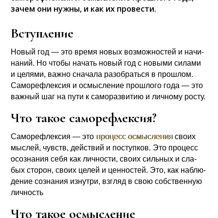
зачем они нужны, и как их провести.
Вступление
Новый год — это вре­мя новых воз­мож­но­стей и начи­
на­ний. Но что­бы начать новый год с новы­ми сила­ми
и целя­ми, важ­но сна­ча­ла разо­брать­ся в про­шлом.
Само­ре­флек­сия и осмыс­ле­ние про­шло­го года — это
важ­ный шаг на пути к само­раз­ви­тию и лич­но­му росту.
Что такое саморефлексия?
Само­ре­флек­сия — это
про­цесс осмыс­ле­ния
сво­их
мыс­лей, чувств, дей­ствий и поступ­ков. Это про­цесс
осо­зна­ния себя как лич­но­сти, сво­их силь­ных и сла­
бых сто­рон, сво­их целей и цен­но­стей. Это, как наблю­
де­ние созна­ния изнут­ри, взгляд в свою соб­ствен­ную
лич­ность
Что такое осмысление