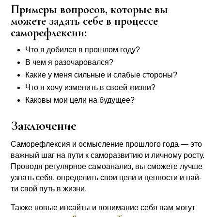
Примеры вопросов, которые вы
можете задать себе в процессе
саморефлексии:
Что я добил­ся в про­шлом году?
В чем я разо­ча­ро­вал­ся?
Какие у меня силь­ные и сла­бые сто­ро­ны?
Что я хочу изме­нить в сво­ей жиз­ни?
Како­вы мои цели на буду­щее?
Заключение
Само­ре­флек­сия и осмыс­ле­ние про­шло­го года — это
важ­ный шаг на пути к само­раз­ви­тию и лич­но­му росту.
Про­во­дя регу­ляр­ное само­ана­лиз, вы смо­же­те луч­ше
узнать себя, опре­де­лить свои цели и цен­но­сти и най­
ти свой путь в жиз­ни.
Так­же новые инсай­ты и пони­ма­ние себя вам могут