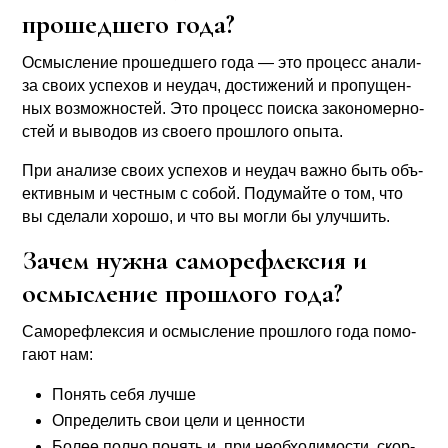
прошедшего года?
Осмыс­ле­ние про­шед­ше­го года — это про­цесс ана­ли­
за сво­их успе­хов и неудач, дости­же­ний и про­пу­щен­
ных воз­мож­но­стей. Это про­цесс поис­ка зако­но­мер­но­
стей и выво­дов из сво­е­го про­шло­го опы­та.
При ана­ли­зе сво­их успе­хов и неудач важ­но быть объ­
ек­тив­ным и чест­ным с собой. Поду­май­те о том, что
вы сде­ла­ли хоро­шо, и что вы мог­ли бы улуч­шить.
Зачем нужна саморефлексия и
осмысление прошлого года?
Само­ре­флек­сия и осмыс­ле­ние про­шло­го года помо­
га­ют нам:
Понять себя луч­ше
Опре­де­лить свои цели и цен­но­сти
Более пол­но понять и, при необ­хо­ди­мо­сти, скор­