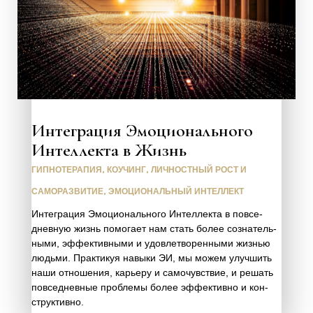
Интеграция Эмоционального
Интеллекта в Жизнь
ГИПНОТЕРАПИЯ
,
КОУЧИНГ
,
ЛИЧНОСТНЫЙ РОСТ И
САМОРАЗВИТИЕ
,
ЭМОЦИОНАЛЬНЫЙ ИНТЕЛЛЕКТ
Инте­гра­ция Эмо­ци­о­наль­но­го Интел­лек­та в повсе­
днев­ную жизнь помо­га­ет нам стать более созна­тель­
ны­ми, эффек­тив­ны­ми и удо­вле­тво­рен­ны­ми жиз­нью
людь­ми. Прак­ти­куя навы­ки ЭИ, мы можем улуч­шить
наши отно­ше­ния, карье­ру и само­чув­ствие, и решать
повсе­днев­ные про­бле­мы более эффек­тив­но и кон­
струк­тив­но.