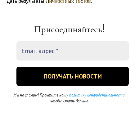
дать резуль­та­ты
Лич­ност­ных Тестов
.
←
Предыдущая
Следующая
→
!
Присоединяйтесь
Мы не спамим! Прочтите нашу
политику конфиденциальности
,
чтобы узнать больше.