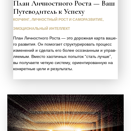
План Личностного Роста — Ваш
Путеводитель к Успеху
КОУЧИНГ
,
ЛИЧНОСТНЫЙ РОСТ И САМОРАЗВИТИЕ
,
ЭМОЦИОНАЛЬНЫЙ ИНТЕЛЛЕКТ
План Лич­ност­но­го Роста — это дорож­ная кар­та ваше­
го раз­ви­тия. Он помо­га­ет струк­ту­ри­ро­вать про­цесс
изме­не­ний и сде­лать его более осо­знан­ным и управ­
ля­е­мым. Вме­сто хао­тич­ных попы­ток “стать луч­ше”,
вы полу­ча­е­те чет­кую систе­му, ори­ен­ти­ро­ван­ную на
кон­крет­ные цели и резуль­та­ты.