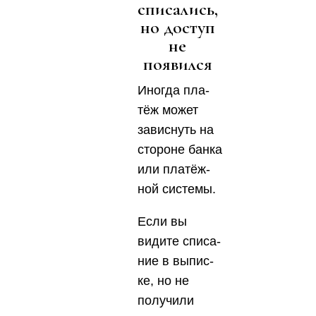
списались,
но доступ
не
появился
Ино­гда пла­
тёж может
завис­нуть на
сто­роне бан­ка
или пла­тёж­
ной систе­мы.
Если вы
види­те спи­са­
ние в выпис­
ке, но не
полу­чи­ли