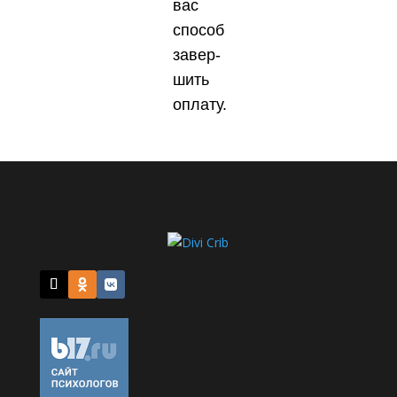
вас
спо­соб
завер­
шить
опла­ту.