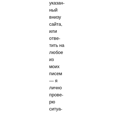
ука­зан­
ный
вни­зу
сай­та,
или
отве­
тить на
любое
из
моих
писем
— я
лич­но
про­ве­
рю
ситу­а­