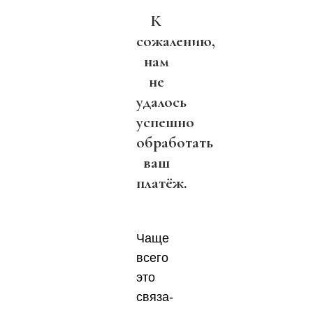
К
сожалению,
нам
не
удалось
успешно
обработать
ваш
платёж.
Чаще
все­го
это
свя­за­