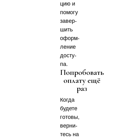
цию и
помо­гу
завер­
шить
оформ­
ле­ние
досту­
па.
Попробовать
оплату ещё
раз
Когда
буде­те
гото­вы,
вер­ни­
тесь на