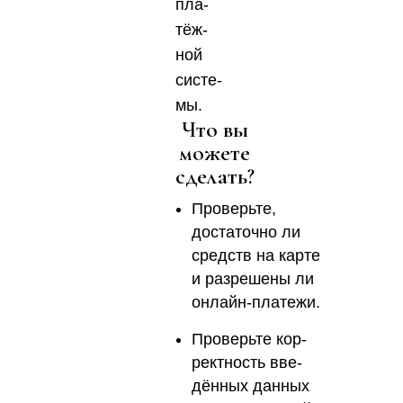
пла­
тёж­
ной
систе­
мы.
Что вы
можете
сделать?
Про­верь­те,
доста­точ­но ли
средств на кар­те
и раз­ре­ше­ны ли
онлайн‑платежи.
​Про­верь­те кор­
рект­ность вве­
дён­ных дан­ных