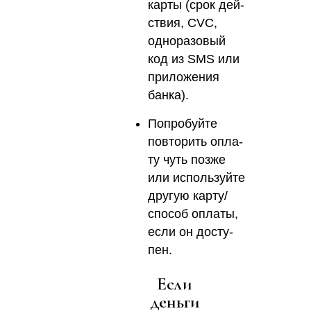
кар­ты (срок дей­
ствия, CVC,
одно­ра­зо­вый
код из SMS или
при­ло­же­ния
бан­ка).
Попро­буй­те
повто­рить опла­
ту чуть поз­же
или исполь­зуй­те
дру­гую карту/
способ опла­ты,
если он досту­
пен.
Если
деньги