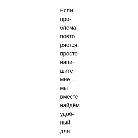
Если
про­
бле­ма
повто­
ря­ет­ся,
про­сто
напи­
ши­те
мне —
мы
вме­сте
най­дём
удоб­
ный
для