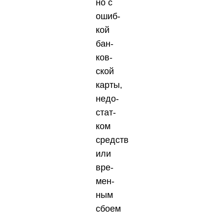
но с
ошиб­
кой
бан­
ков­
ской
кар­ты,
недо­
стат­
ком
средств
или
вре­
мен­
ным
сбо­ем