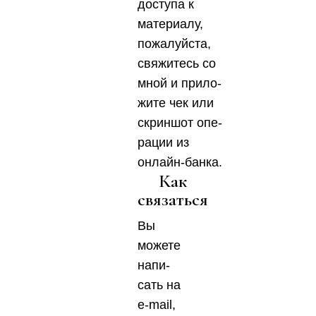
досту­па к
мате­ри­а­лу,
пожа­луй­ста,
свя­жи­тесь со
мной и при­ло­
жи­те чек или
скрин­шот опе­
ра­ции из
онлайн‑банка.
Как
связаться
Вы
може­те
напи­
сать на
e‑mail,