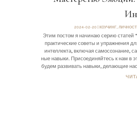
Ин
2024-02-20
|
КОУЧИНГ
,
ЛИЧНОСТ
Этим постом я начи­наю серию ста­тей “
прак­ти­че­ские сове­ты и упраж­не­ния для
интел­лек­та, вклю­чая само­со­зна­ние, с
ные навы­ки. При­со­еди­няй­тесь к нам в
будем раз­ви­вать навы­ки, дела­ю­щие нас
ЧИТ