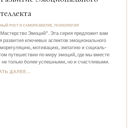
теллекта
НЫЙ РОСТ И САМОРАЗВИТИЕ
,
ПСИХОЛОГИЯ
Мастер­ство Эмо­ций”. Эта серия пред­ло­жит вам
 раз­ви­тия клю­че­вых аспек­тов эмо­ци­о­наль­но­го
амо­ре­гу­ля­цию, моти­ва­цию, эмпа­тию и соци­аль­
 этом путе­ше­ствии по миру эмо­ций, где мы вме­сте
 не толь­ко более успеш­ны­ми, но и счаст­ли­вы­ми.
АТЬ ДАЛЕЕ...