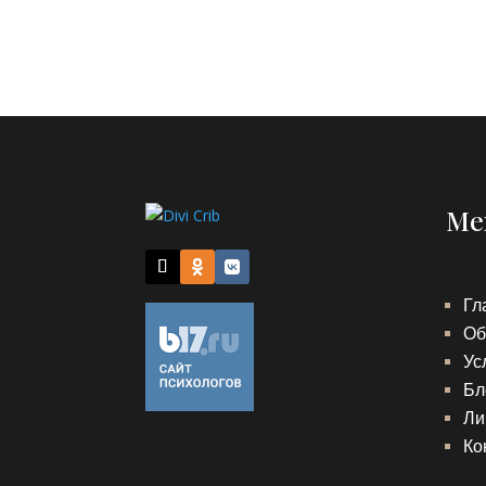
Ме
Гл
Об
Ус
Бл
Ли
Ко