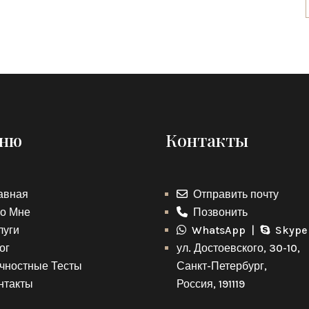
ню
Контакты
авная
Отправить почту
о Мне
Позвонить
луги
WhatsApp |
Skype
ог
ул. Достоевского, 30-10,
чностные Тесты
Санкт-Петербург,
нтакты
Россия, 191119